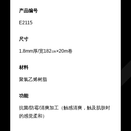
产品编号
E2115
尺寸
1.8mm厚/宽182㎝×20m卷
材料
聚氯乙烯树脂
功能
抗菌/防霉/清爽加工（触感清爽，触及肌肤时
的感觉柔和）